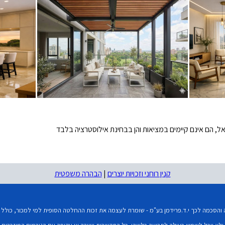
ל, הם אינם קיימים במציאות והן בבחינת אילוסטרציה בלבד
קנין רוחני וזכויות יוצרים
|
הבהרה משפטית
סכמה לכך י.ד.פרידמן בע"מ - שומרת לעצמה את זכות ההחלטה הסופית למי למכור, כולל שי