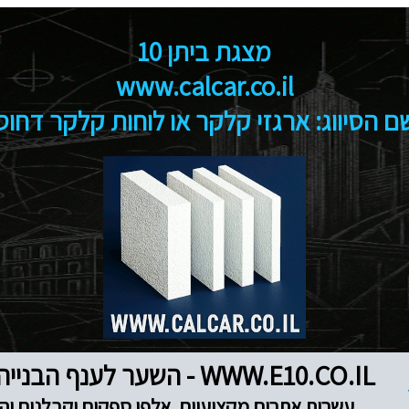
מצגת ביתן 10
www.calcar.co.il
ם הסיווג: ארגזי קלקר או לוחות קלקר דחוס
WWW.E10.CO.IL - השער לענף הבנייה והנדל"ן
עשרות אתרים מקצועיים, אלפי ספקים וקבלנים והז